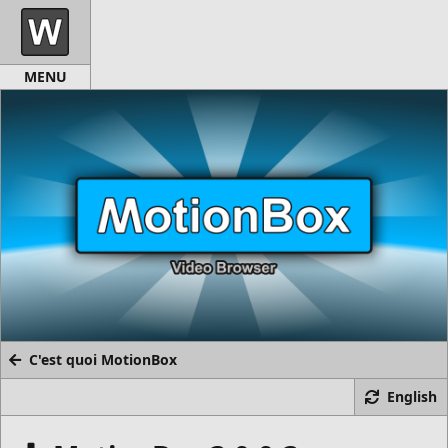
C'est quoi MotionBox
English