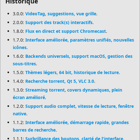
Historique
3.0.0:
VideoTag, suggestions, vue grille
.
2.0.0:
Support des track(s) interactifs
.
1.8.0:
Flux en direct et support Chromecast
.
1.7.0:
Interface améliorée, paramètres unifiés, nouvelles
icônes
.
1.6.0:
Backends universels, support macOS, gestion des
sous-titres
.
1.5.0:
Thèmes légers, 64 bit, historique de lecture
.
1.4.0:
Recherche torrent, Qt 5, VLC 3.0
.
1.3.0:
Streaming torrent, covers dynamiques, plein
écran amélioré
.
1.2.0:
Support audio complet, vitesse de lecture, fenêtre
native
.
1.1.2:
Interface améliorée, démarrage rapide, grandes
barres de recherche
.
1.1.1:
Surbrillance des boutons, clarté de l'interface,