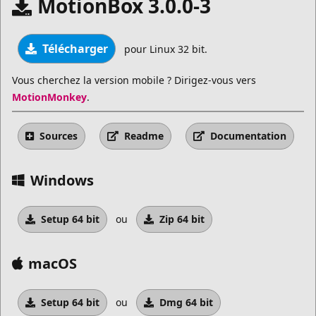
MotionBox 3.0.0-3
Télécharger
pour Linux 32 bit.
Vous cherchez la version mobile ? Dirigez-vous vers
MotionMonkey
.
Sources
Readme
Documentation
Windows
Setup 64 bit
ou
Zip 64 bit
macOS
Setup 64 bit
ou
Dmg 64 bit